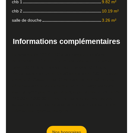
chb 1
9.82 m²
chb 2
10.19 m²
salle de douche
3.26 m²
Informations
complémentaires
Honoraires de 522 € TTC à la charge du locataire
comprenant 142 € TTC pour l'état des lieux. Loyer de
base 700 €/mois. Provision sur charges 50 €/mois,
régularisation annuelle. Dépôt de garantie 700 €. Classe
énergie C, Classe climat C Montant moyen estimé des
dépenses annuelles d'énergie pour un usage standard,
établi à partir des prix de l'énergie de l'année 2023 : entre
710.00 et 1000.00 €. Les informations sur les risques
auxquels ce bien est exposé sont disponibles sur le site
Géorisques : georisques.gouv.fr.
Nos honoraires