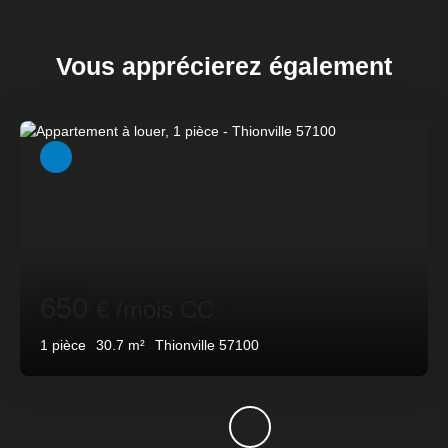
Vous apprécierez
également
650
€ /mois CC
1
pièce
30.7
m²
Thionville 57100