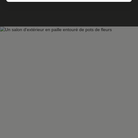
équipée , une salle de douche avec WC et deux
chambres. DPE: C . Loyer: 700 € Charges: 50 € (Eau,
nettoyage et électricité communs, TEOM) Dépôt de
garantie: 700 € Frais d'agence: 522 € Chaudière au gaz
individuelle Disponible au 1er juillet 2026. IMMO DM 03
82 57 31 87