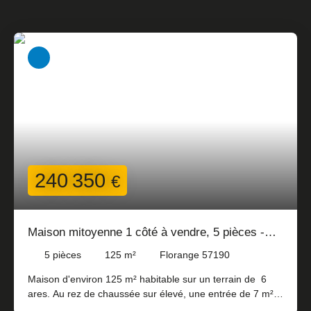
240 350
€
Maison mitoyenne 1 côté à vendre, 5 pièces -
Florange 57190
5
pièces
125
m²
Florange 57190
Maison d'environ 125 m² habitable sur un terrain de 6
ares. Au rez de chaussée sur élevé, une entrée de 7 m²
qui ouvre sur un vaste salon séjour de 40 m² , contigu à la