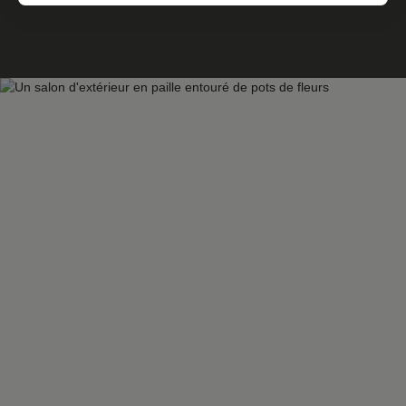
cuisine indépendante de 15 m² ( coté jardin), ainsi qu'une
salle de bains et un wc. Au 1 er , trois chambres de 12. 20
m²; 12. 70 m² (en enfilade) et 16 m² ( avec un point
d'eau). Un grenier d'environ 16 m² Sous sol complet avec
diverses caves et un garage. Un grand jardin clos et
arboré. Travaux à envisager IMMODM 03 82 57 31 87